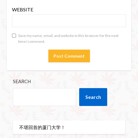
WEBSITE
Save my name, email, and website in this browser for the next
time I comment.
SEARCH
Search
不堪回首的厦门大学！