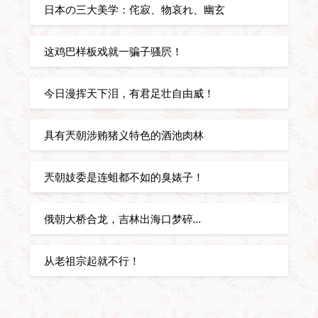
日本の三大美学：侘寂、物哀れ、幽玄
这鸡巴样板戏就一骗子骚屄！
今日漫挥天下泪，有君足壮自由威！
具有兲朝涉贿猪义特色的酒池肉林
兲朝妓委是连蛆都不如的臭婊子！
俄朝大桥合龙，吉林出海口梦碎…
从老祖宗起就不行！