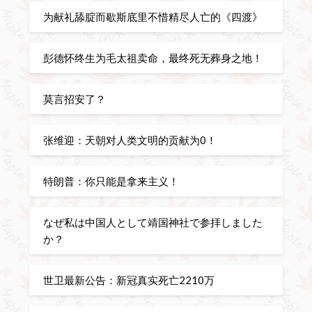
为献礼舔腚而歇斯底里不惜精尽人亡的《四渡》
彭德怀终生为毛太祖卖命，最终死无葬身之地！
莫言招安了？
张维迎：天朝对人类文明的贡献为0！
特朗普：你只能是拿来主义！
なぜ私は中国人として靖国神社で参拝しました
か？
世卫最新公告：新冠真实死亡2210万