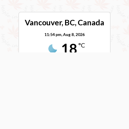
Vancouver, BC, Canada
11:54 pm,
Aug 8, 2026
18
°C
Clear Sky
Wind Gust:
0 mph
Clouds:
6%
Visibility:
10 km
Sunrise:
5:54 am
Sunset:
8:41 pm
74 %
1017 mb
9 mph
Weather from OpenWeatherMap