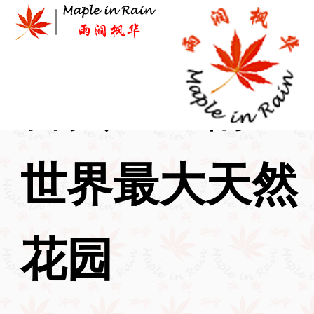
Skip
to
content
首页
>
逸情
>
世界最大天然
花园