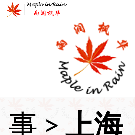
Skip
to
content
首页
>
时
事
>
上海