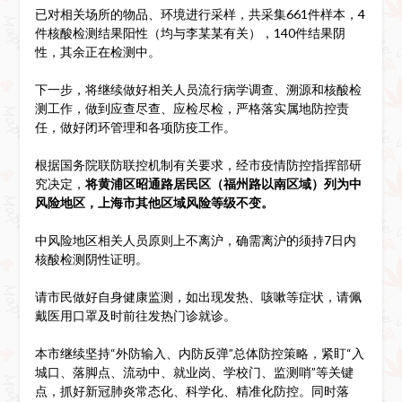
已对相关场所的物品、环境进行采样，共采集661件样本，4
件核酸检测结果阳性（均与李某某有关），140件结果阴
性，其余正在检测中。
下一步，将继续做好相关人员流行病学调查、溯源和核酸检
测工作，做到应查尽查、应检尽检，严格落实属地防控责
任，做好闭环管理和各项防疫工作。
根据国务院联防联控机制有关要求，经市疫情防控指挥部研
究决定，
将黄浦区昭通路居民区（福州路以南区域）列为中
风险地区，上海市其他区域风险等级不变。
中风险地区相关人员原则上不离沪，确需离沪的须持7日内
核酸检测阴性证明。
请市民做好自身健康监测，如出现发热、咳嗽等症状，请佩
戴医用口罩及时前往发热门诊就诊。
本市继续坚持“外防输入、内防反弹”总体防控策略，紧盯“入
城口、落脚点、流动中、就业岗、学校门、监测哨”等关键
点，抓好新冠肺炎常态化、科学化、精准化防控。同时落