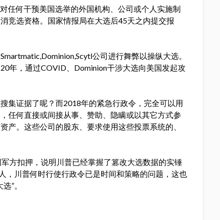
，将对任何干预美国选举的外国机构、公司或个人实施制
消竞选资格。国家情报局在大选后45天之内提交报
atic,Dominion,Scytl公司进行舞弊以操纵大选。
年，通过COVID、Dominion干涉大选向美国发起攻
搜集证据了呢？而2018年的紧急行政令，完全可以用
令，任何直接或间接从事、赞助、隐瞒或以其它方式参
有资产。这些公司的股东、要求使用这些投票系统的、
美国军方扣押，说明川普已经掌握了篡改大选数据的实锤
证人，川普何时行使行政令已是时间和策略的问题，这也
选”。