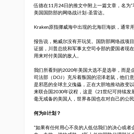
伍德在11月24日的推文中附上一篇文章，名为
美国国防部的网络战计划-圣雷达。
Kraken原指挪威海中出现的北海巨海妖，通
报告说，鲍威尔没有开玩笑。国防部网络战项
证据，川普总统和军事太空司令部的爱国者现
用来对付美国的敌人。
我们所看到的2020年美国大选不是选举，而是企
司法部（DOJ）充斥着叛国的沼泽老鼠，他们
是邪恶的全球主义傀儡，正在大胆地推动政变以摧毁
来联合国2030年议程，这是《21世纪可持续
毫无戒备的美国人，世界各国也在对自己的公
何为B计划？
“如果有任何用心不良的人低估我们的决心或者