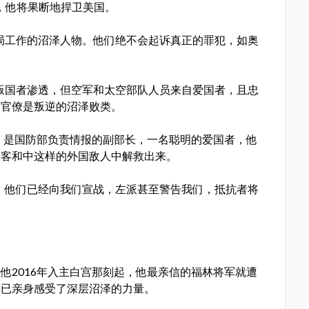
爱国者，他将果断地捍卫美国。
局工作的沼泽人物。他们绝不会起诉真正的罪犯，如奥
。
叛国者渗透，但空军和太空部队人员来自爱国者，且忠
和官僚是叛逆的沼泽败类。
tnick）是国防部负责情报的副部长，一名聪明的爱国者，他
政客和中这样的外国敌人中解救出来。
，他们已经向我们宣战，左派甚至警告我们，抵抗者将
他2016年入主白宫那刻起，他最亲信的福林将军就遭
早已亲身感受了深层沼泽的力量。