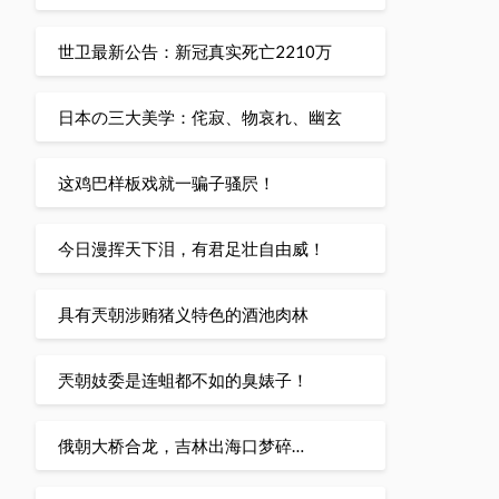
世卫最新公告：新冠真实死亡2210万
日本の三大美学：侘寂、物哀れ、幽玄
这鸡巴样板戏就一骗子骚屄！
今日漫挥天下泪，有君足壮自由威！
具有兲朝涉贿猪义特色的酒池肉林
兲朝妓委是连蛆都不如的臭婊子！
俄朝大桥合龙，吉林出海口梦碎…