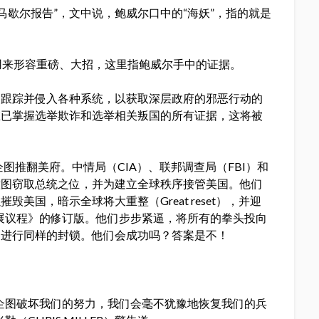
“马歇尔报告”，文中说，鲍威尔口中的“海妖”，指的就是
常用来形容重磅、大招，这里指鲍威尔手中的证据。
目跟踪并侵入各种系统，以获取深层政府的邪恶行动的
在已掌握选举欺诈和选举相关叛国的所有证据，这将被
图推翻美府。中情局（CIA）、联邦调查局（FBI）和
意图窃取总统之位，并为建立全球秩序接管美国。他们
美国，暗示全球将大重整（Great reset），并迎
发展议程》的修订版。他们步步紧逼，将所有的拳头投向
民进行同样的封锁。他们会成功吗？答案是不！
企图破坏我们的努力，我们会毫不犹豫地恢复我们的兵