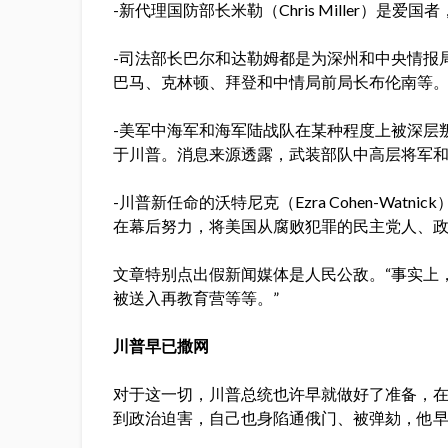
-新代理国防部长米勒（Chris Miller）是
-司法部长巴尔和达勒姆都是为深州和中央情报
巴马、克林顿、拜登和中情局前局长布伦南等
-美军中海军和海军陆战队在某种程度上被深层
于川普。消息来源透露，武装部队中高层将军
-川普新任命的沃特尼克（Ezra Cohen-Wa
在幕后努力，将美国从腐败犯罪的民主党人、
文章特别点出假新闻媒体是人民公敌。“事实上
被送入再教育营等等。”
川普早已撒网
对于这一切，川普总统也许早就做好了准备，在
到政治迫害，自己也身陷通俄门、被弹劾，他