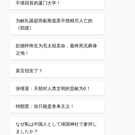
不堪回首的厦门大学！
为献礼舔腚而歇斯底里不惜精尽人亡的
《四渡》
彭德怀终生为毛太祖卖命，最终死无葬身
之地！
莫言招安了？
张维迎：天朝对人类文明的贡献为0！
特朗普：你只能是拿来主义！
なぜ私は中国人として靖国神社で参拝し
ましたか？