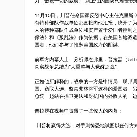
力，击败一切的威胁。”新上任的国防代理部长米勒（
11月10日，川普任命国家反恐中心主任克里斯‧米勒
有特种部队作战单位都直接向他汇报，绕开了
人的特种部队作战单位和资产置于爱国者控制之
保法》和《叛乱法》作为依据，在美国各地派
国者，他们参与了推翻美国政府的阴谋。
前军方内幕人士、分析师杰弗里．普拉瑟（Jeffr
真实战争总结为”大重整与大觉醒之战”。
正如他所解释的，战争的一方是中情局、联邦
国、窃取大选、监禁弗林将军这样的爱国者。
总统一起站在捍卫宪法和对抗国内外敌人的一
普拉瑟在视频中披露了一些惊人的内幕：
-川普将赢得大选，对手则惊恐地试图以任何方