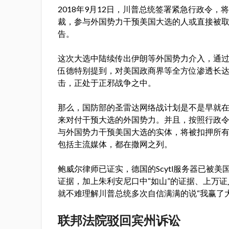
2018年9月12日，川普总统签署紧急行政令
裁，参与外国势力干预美国大选的人或直接被取
告。
这次大选中陆续传出伊朗等外国势力介入，通过Smartm
伍德特别提到，对美国政商界等全方位渗透长达20
击，正处于正邪战争之中。
那么，国防部的圣雷达网络战计划是不是早就在
来对付干预大选的外国势力。并且，按照行政
与外国势力干预美国大选的实体，将被扣押所
包括主流媒体，都在撒网之列。
鲍威尔律师已证实，德国的Scytl服务器已被
证据，加上朱利安尼口中“如山”的证据、上万
就不难理解川普总统多次自信满满的说“我赢了大
联邦法院驳回宾州诉讼