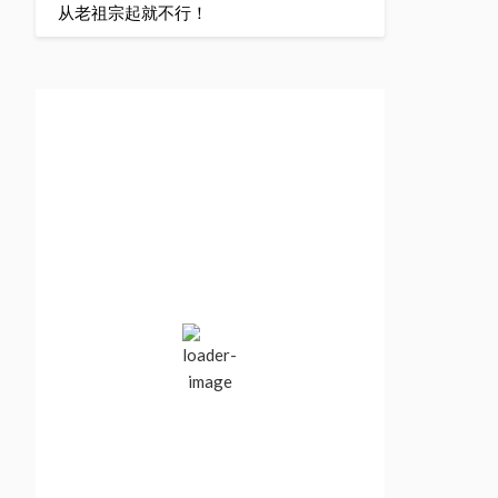
从老祖宗起就不行！
Vancouver, BC,
Canada
10:30 pm,
Aug 7, 2026
20
°C
Clear Sky
Wind Gust:
3 mph
Clouds:
10%
Visibility:
10 km
Sunrise:
5:52 am