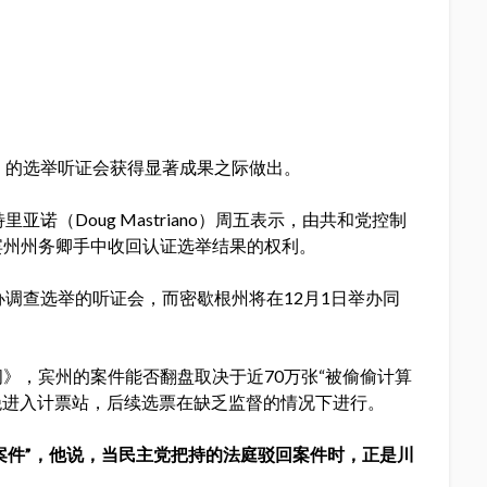
日）的选举听证会获得显著成果之际做出。
诺（Doug Mastriano）周五表示，由共和党控制
宾州州务卿手中收回认证选举结果的权利。
办调查选举的听证会，而密歇根州将在12月1日举办同
》，宾州的案件能否翻盘取决于近70万张“被偷偷计算
拒绝进入计票站，后续选票在缺乏监督的情况下进行。
案件”，他说，当民主党把持的法庭驳回案件时，正是川