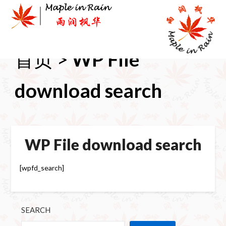
Skip
to
content
首页
>
WP File
download search
WP File download search
[wpfd_search]
SEARCH