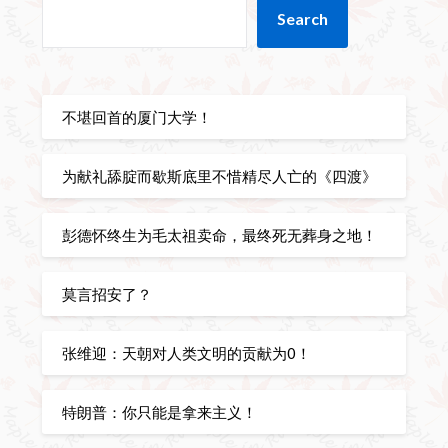
Search
不堪回首的厦门大学！
为献礼舔腚而歇斯底里不惜精尽人亡的《四渡》
彭德怀终生为毛太祖卖命，最终死无葬身之地！
莫言招安了？
张维迎：天朝对人类文明的贡献为0！
特朗普：你只能是拿来主义！