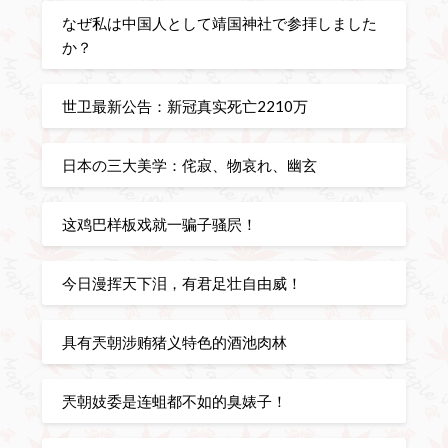
なぜ私は中国人として靖国神社で参拝しました
か？
世卫最新公告：新冠真实死亡2210万
日本の三大美学：侘寂、物哀れ、幽玄
这鸡巴样板戏就一骗子骚屄！
今日漫挥天下泪，有君足壮自由威！
具有兲朝涉贿猪义特色的酒池肉林
兲朝妓委是连蛆都不如的臭婊子！